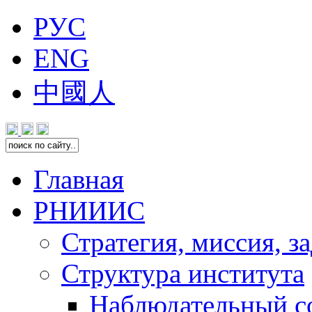
РУС
ENG
中國人
Главная
РНИИИС
Стратегия, миссия, з
Структура института
Наблюдательный с