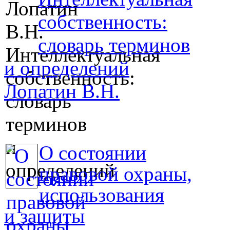
собственность:
словарь терминов
и определений
Лопатин В.Н.
О состоянии
правовой охраны,
использования
и защиты