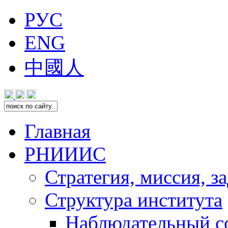
РУС
ENG
中國人
Главная
РНИИИС
Стратегия, миссия, з
Структура института
Наблюдательный с