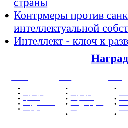
страны
Контрмеры против санк
интеллектуальной собс
Интеллект - ключ к раз
Награ
РНИИИС
ТК-481
Новости
Услуги
Документы
Нов
Структура
Структура
РН
Проекты
Вступление
СМИ
Сотрудничество
Международные
Ком
Награды
ТК
РН
Правовая база
Фот