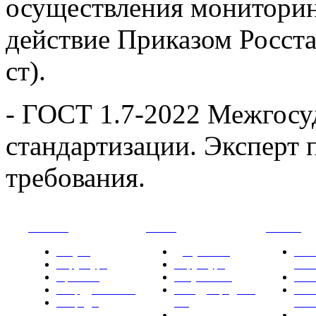
осуществления мониторин
действие Приказом Росста
ст).
- ГОСТ 1.7-2022 Межгосу
стандартизации. Эксперт 
требования.
РНИИИС
ТК-481
Новости
Услуги
Документы
Нов
Структура
Структура
РН
Проекты
Вступление
СМИ
Сотрудничество
Международные
Ком
Награды
ТК
РН
Правовая база
Фот