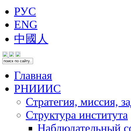
РУС
ENG
中國人
Главная
РНИИИС
Стратегия, миссия, з
Структура института
Наблюдательный с