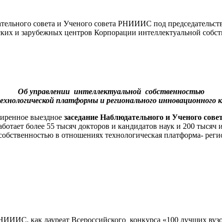
тельного совета и Ученого совета РНИИИС под председательст
ских и зарубежных центров Корпорации интеллектуальной соб
Об управлении интеллектуальной собственностью
технологической платформы и регионального инновационного 
сширенное выездное
заседание Наблюдательного и Ученого со
отает более 55 тысяч докторов и кандидатов наук и 200 тысяч
обственностью в отношениях технологическая платформа- регио
ИИИС, как лауреат Всероссийского конкурса «100 лучших ву