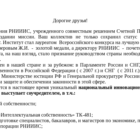
Дорогие друзья!
ния РНИИИС, учрежденного совместным решением Счетной Па
оздании миссии. Ваш коллектив не только сохранил статус
2г. Институт стал лауреатом Всероссийского конкурса на лучш
лферовым Ж.И. - золотой медали, а директору РНИИИС - почетн
а наш взгляд, стало признание руководством страны необход
.
шей стране и за рубежом: в Парламенте России и СНГ, в т
нности в Российской Федерации ( с 2007 г.) и СНГ ( с 2011 г.
; в Министерстве юстиции РФ и Генеральной прокуратуре России
и защите и обеспечении законности в этой сфере.
ся в настоящее время уникальный
национальный инновационн
ыступает соучредителем, в т.ч.:
й собственности;
Интеллектуальная собственность» ТК-481;
дготовке специалистов, бакалавров, и магистров по экономике,
Корпорации РНИИИС;