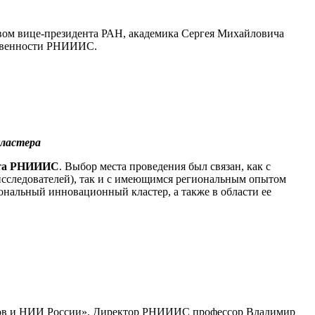
вом вице-президента РАН, академика Сергея Михайловича
ственности РНИИИС.
кластера
вета РНИИИС
. Выбор места проведения был связан, как с
 исследователей), так и с имеющимся региональным опытом
нальный инновационный кластер, а также в области ее
зов и НИИ России». Директор РНИИИС профессор Владимир