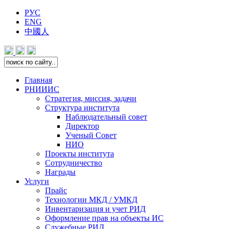
РУС
ENG
中國人
Главная
РНИИИС
Стратегия, миссия, задачи
Структура института
Наблюдательный совет
Директор
Ученый Совет
НИО
Проекты института
Сотрудничество
Награды
Услуги
Прайс
Технологии МКД / УМКД
Инвентаризация и учет РИД
Оформление прав на объекты ИС
Служебные РИД