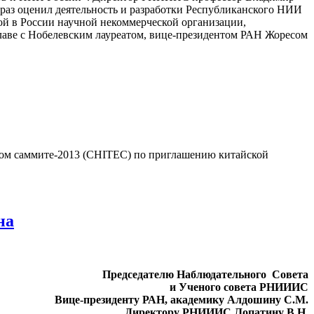
раз оценил деятельность и разработки Республиканского НИИ
ой в России научной некоммерческой организации,
лаве с Нобелевским лауреатом, вице-президентом РАН Жоресом
овом саммите-2013 (CHITEC) по приглашению китайской
на
Председателю Наблюдательного Совета
и Ученого совета РНИИИС
Вице-президенту РАН, академику Алдошину С.М.
Директору РНИИИС Лопатину В.Н.