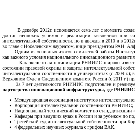
В декабре 2012г. исполняется семь лет с момента созда
достиг неплохих успехов в реализации заявленной при с
интеллектуальной собственности, но и дважды в 2010 и в 201
во главе с Нобелевским лауреатом, вице-президентом РАН А
Одним из основных итогов семилетней работы Института, н
как важного условия национального инновационного развития
Как экспертная организация РНИИИС широко известен в на
состоянии правовой охраны и защиты интеллектуальной собстве
интеллектуальной собственности в университетах (с 2009 г.)
Верховном Суде и Следственном комитете России (с 2011 г.) пр
За 7 лет деятельности РНИИИС подготовлен и реализует
партнерства инновационной инфраструктуры, где РНИИИС в
Международная ассоциация институтов интеллектуально
Корпорация интеллектуальной собственности РНИИИС;
Национальный технический комитет по стандартизации «
Кафедры при ведущих вузах в России и за рубежом по по
Третейский суд интеллектуальной собственности при 
4 федеральных научных журнала с грифом ВАК.