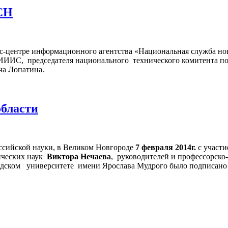
СН
сс-центре информационного агентства «Национальная служба но
ИС, председателя национального технического комитента по с
ча Лопатина.
бласти
сийской науки, в Великом Новгороде
7 февраля 2014г.
с участи
нических наук
Виктора Нечаева
, руководителей и профессорско-
одском университете имени Ярослава Мудрого было подписано