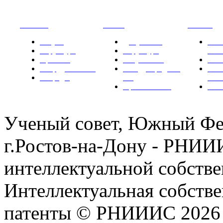
РНИИИС
ТК-481
Новости
Услуги
Документы
Нов
Структура
Структура
РН
Проекты
Вступление
СМИ
Сотрудничество
Международные
Ком
Награды
ТК
РН
Правовая база
Фот
Ученый совет, Южный Фе
г.Ростов-на-Дону - РНИ
интеллектуальной собстве
Интеллектуальная собстве
патенты © РНИИИС 2026