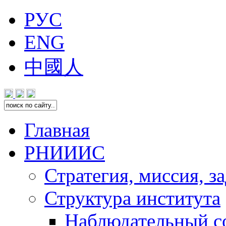
РУС
ENG
中國人
Главная
РНИИИС
Стратегия, миссия, з
Структура института
Наблюдательный с