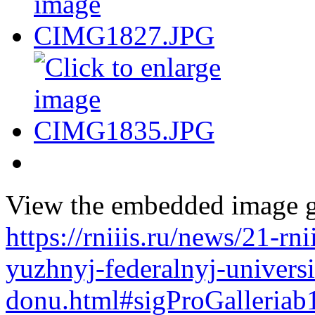
View the embedded image ga
https://rniiis.ru/news/21-rn
yuzhnyj-federalnyj-universi
donu.html#sigProGalleriab