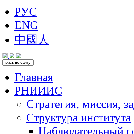
РУС
ENG
中國人
Главная
РНИИИС
Стратегия, миссия, з
Структура института
Наблюдательный с