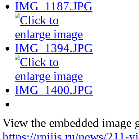
View the embedded image ga
https://rniiis.ru/news/211-v