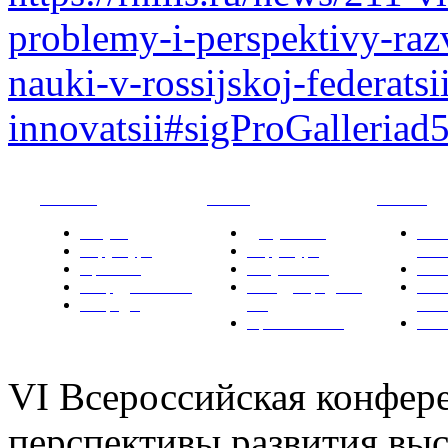
problemy-i-perspektivy-raz
nauki-v-rossijskoj-federats
innovatsii#sigProGalleriad
РНИИИС
ТК-481
Новости
Услуги
Документы
Нов
Структура
Структура
РН
Проекты
Вступление
СМИ
Сотрудничество
Международные
Ком
Награды
ТК
РН
Правовая база
Фот
VI Всероссийская конфер
перспективы развития выс