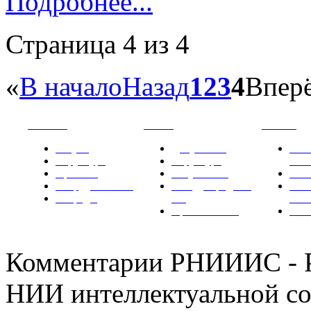
Подробнее...
Страница 4 из 4
«
В начало
Назад
1
2
3
4
Впер
РНИИИС
ТК-481
Новости
Услуги
Документы
Нов
Структура
Структура
РН
Проекты
Вступление
СМИ
Сотрудничество
Международные
Ком
Награды
ТК
РН
Правовая база
Фот
Комментарии РНИИИС - 
НИИ интеллектуальной со