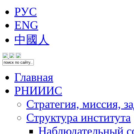
РУС
ENG
中國人
Главная
РНИИИС
Стратегия, миссия, з
Структура института
Наблюдательный с