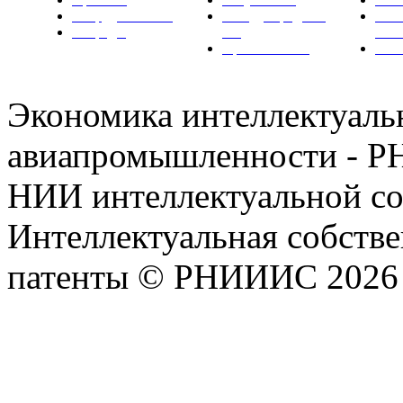
Сотрудничество
Международные
Ком
Награды
ТК
РН
Правовая база
Фот
Экономика интеллектуаль
авиапромышленности - Р
НИИ интеллектуальной со
Интеллектуальная собстве
патенты © РНИИИС 2026