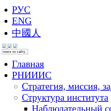
РУС
ENG
中國人
Главная
РНИИИС
Стратегия, миссия, з
Структура института
Наблюдательный с