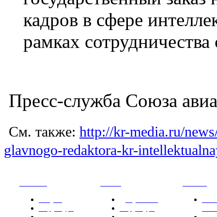
кадров в сфере интелле
рамках сотрудничества 
Пресс-служба Союза авиа
См. также:
http://kr-media.ru/news/
glavnogo-redaktora-kr-intellektualn
РНИИИС
ТК-481
Новости
Услуги
Документы
Нов
Структура
Структура
РН
Проекты
Вступление
СМИ