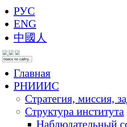
РУС
ENG
中國人
Главная
РНИИИС
Стратегия, миссия, з
Структура института
Наблюдательный с