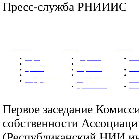
Пресс-служба РНИИИС
РНИИИС
ТК-481
Новости
Услуги
Документы
Нов
Структура
Структура
РН
Проекты
Вступление
СМИ
Сотрудничество
Международные
Ком
Награды
ТК
РН
Правовая база
Фот
Первое заседание Комисс
собственности Ассоциац
(Республиканский НИИ ин