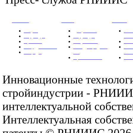
РНИИИС
ТК-481
Новости
Услуги
Документы
Нов
Структура
Структура
РН
Проекты
Вступление
СМИ
Сотрудничество
Международные
Ком
Награды
ТК
РН
Правовая база
Фот
Инновационные технологи
стройиндустрии - РНИИИ
интеллектуальной собстве
Интеллектуальная собстве
патенты © РНИИИС 2026