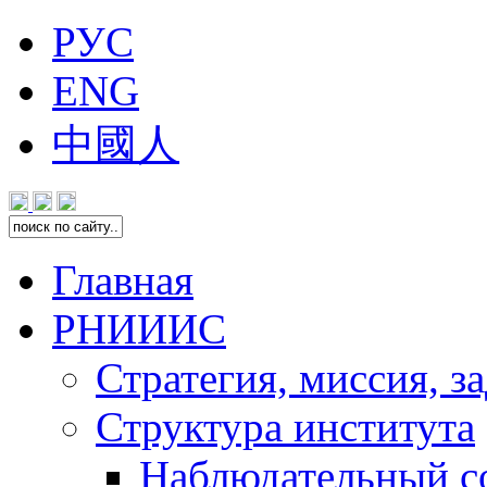
РУС
ENG
中國人
Главная
РНИИИС
Стратегия, миссия, з
Структура института
Наблюдательный с