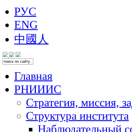
РУС
ENG
中國人
Главная
РНИИИС
Стратегия, миссия, з
Структура института
Наблюдательный с