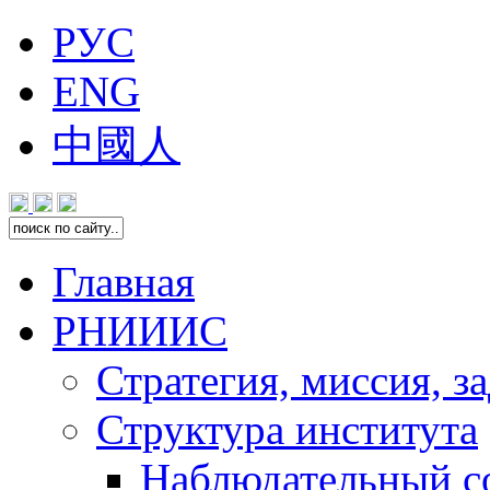
РУС
ENG
中國人
Главная
РНИИИС
Стратегия, миссия, з
Структура института
Наблюдательный с