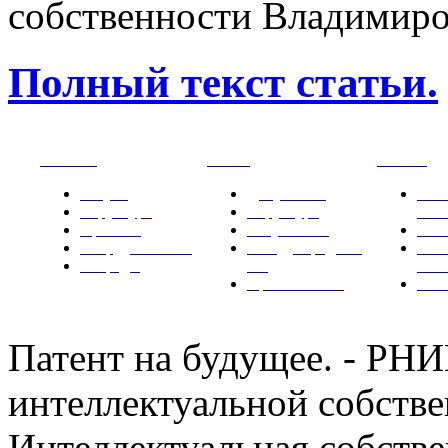
собственности Владимир
Полный текст статьи.
РНИИИС
ТК-481
Новости
Услуги
Документы
Нов
Структура
Структура
РН
Проекты
Вступление
СМИ
Сотрудничество
Международные
Ком
Награды
ТК
РН
Правовая база
Фот
Патент на будущее. - Р
интеллектуальной собстве
Интеллектуальная собстве