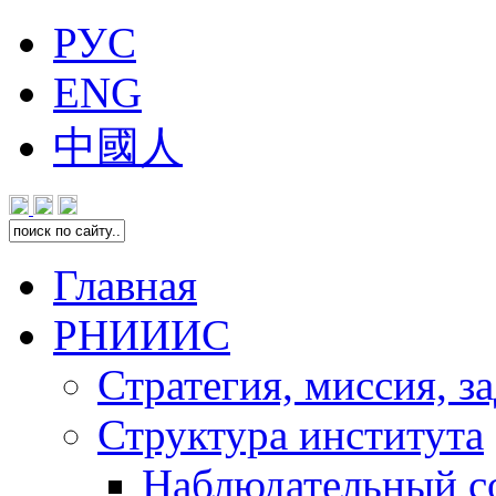
РУС
ENG
中國人
Главная
РНИИИС
Стратегия, миссия, з
Структура института
Наблюдательный с