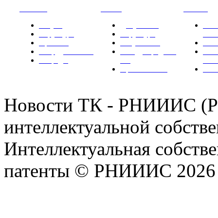
РНИИИС
ТК-481
Новости
Услуги
Документы
Нов
Структура
Структура
РН
Проекты
Вступление
СМИ
Сотрудничество
Международные
Ком
Награды
ТК
РН
Правовая база
Фот
Новости ТК - РНИИИС (
интеллектуальной собстве
Интеллектуальная собстве
патенты © РНИИИС 2026