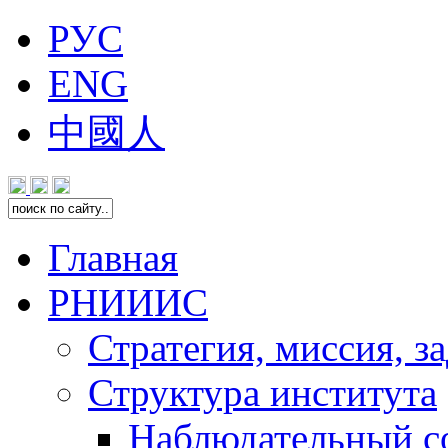
РУС
ENG
中國人
Главная
РНИИИС
Стратегия, миссия, з
Структура института
Наблюдательный с