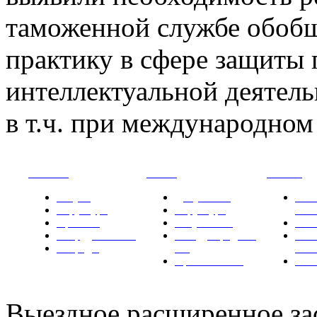
таможенной службе обоб
практику в сфере защиты 
интеллектуальной деятел
в т.ч. при международном
РНИИИС
ТК-481
Новости
Услуги
Документы
Нов
Структура
Структура
РН
Проекты
Вступление
СМИ
Сотрудничество
Международные
Ком
Награды
ТК
РН
Правовая база
Фот
Выездное расширенное за