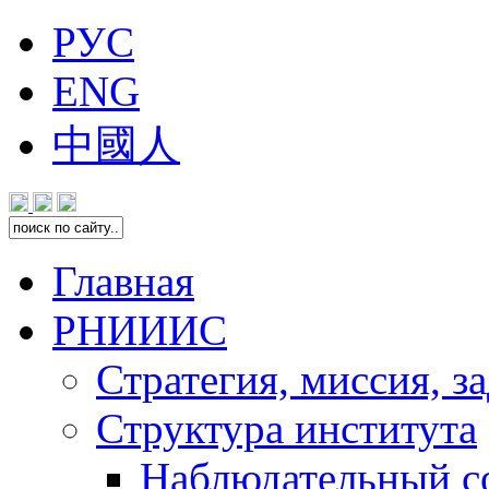
РУС
ENG
中國人
Главная
РНИИИС
Стратегия, миссия, з
Структура института
Наблюдательный с