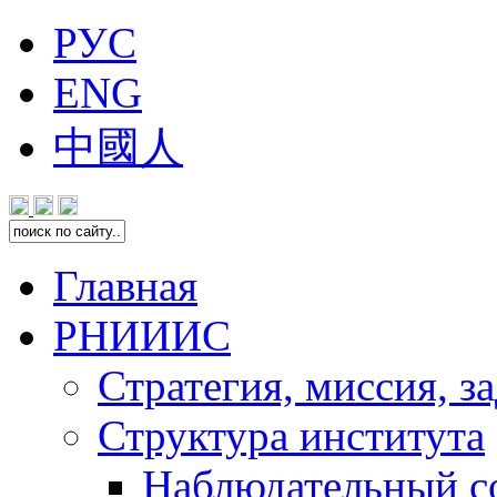
РУС
ENG
中國人
Главная
РНИИИС
Стратегия, миссия, з
Структура института
Наблюдательный с