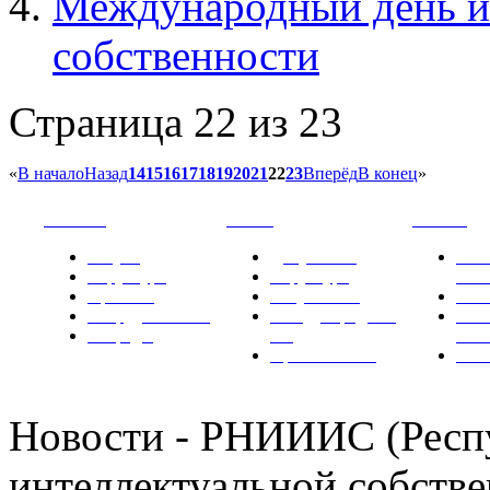
Международный день и
собственности
Страница 22 из 23
«
В начало
Назад
14
15
16
17
18
19
20
21
22
23
Вперёд
В конец
»
РНИИИС
ТК-481
Новости
Услуги
Документы
Нов
Структура
Структура
РН
Проекты
Вступление
СМИ
Сотрудничество
Международные
Ком
Награды
ТК
РН
Правовая база
Фот
Новости - РНИИИС (Рес
интеллектуальной собстве