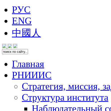
РУС
ENG
中國人
Главная
РНИИИС
Стратегия, миссия, з
Структура института
Наблюдательный с