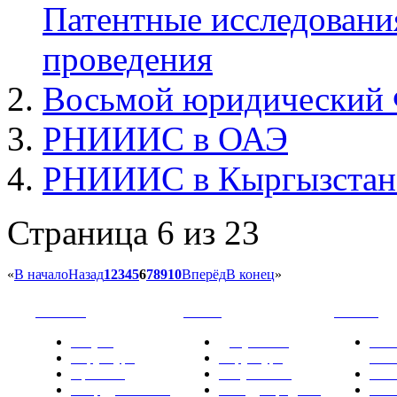
Патентные исследовани
проведения
Восьмой юридический
РНИИИС в ОАЭ
РНИИИС в Кыргызстан
Страница 6 из 23
«
В начало
Назад
1
2
3
4
5
6
7
8
9
10
Вперёд
В конец
»
РНИИИС
ТК-481
Новости
Услуги
Документы
Нов
Структура
Структура
РН
Проекты
Вступление
СМИ
Сотрудничество
Международные
Ком