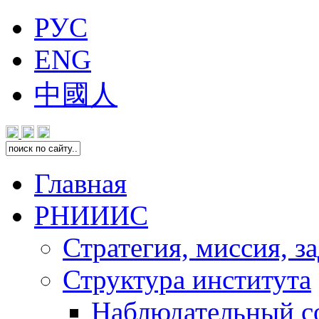
РУС
ENG
中國人
Главная
РНИИИС
Стратегия, миссия, з
Структура института
Наблюдательный с