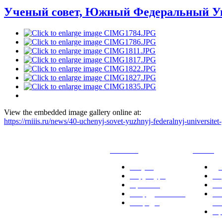
Ученый совет, Южный Федеральный Уни
View the embedded image gallery online at:
https://rniiis.ru/news/40-uchenyj-sovet-yuzhnyj-federalnyj-universit
РНИИИС
ТК-481
Услуги
До
Структура
Ст
Проекты
Вс
Сотрудничество
Ме
Награды
Т
Пр