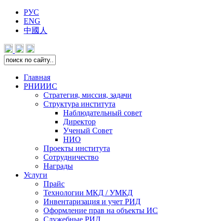
РУС
ENG
中國人
Главная
РНИИИС
Стратегия, миссия, задачи
Структура института
Наблюдательный совет
Директор
Ученый Совет
НИО
Проекты института
Сотрудничество
Награды
Услуги
Прайс
Технологии МКД / УМКД
Инвентаризация и учет РИД
Оформление прав на объекты ИС
Служебные РИД