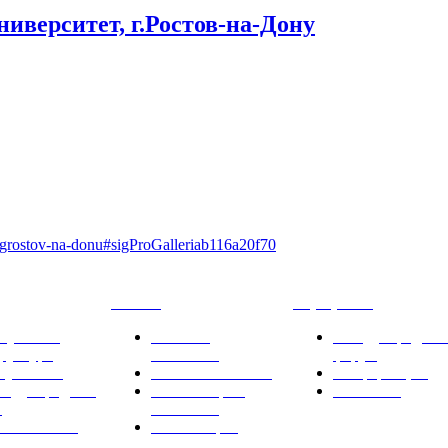
верситет, г.Ростов-на-Дону
et-grostov-na-donu#sigProGalleriab116a20f70
Новости
Мероприятия
кументы
Новости
Международны
руктура
РНИИИС
форум
тупление
СМИ о РНИИИС
Конференции
ждународные
Комментарии
Выставки
К
РНИИИС
авовая база
Фотогалерея