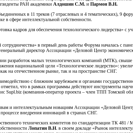
резиденты РАН академики
Алдошин С.М.
и
Пармон В.Н.
ъединенных в 11 треков (7 отраслевых и 4 тематических), 9 фо
ке в сфере интеллектуальной собственности.
овка кадров для обеспечения технологического лидерства» с уч
сотрудничества» в первый день работы Форума началась с пане
 генеральный директор Ассоциации «Деловой Центр экономичес
ии разработок малых технологических компаний (МТК), свыше 4
ения национальной цели «Технологическое лидерство»: увеличе
ак на отечественном рынке, так и на пространстве СНГ.
взаимодействию с ближним зарубежьем и органами государственн
.
отметил, что в рамках программы действуют инструменты науч
ис Supl.biz (компания-оператор проекта – член ТПП Томской об
ивам и интеллектуальным новациям Ассоциации «Деловой Цент
процессе внедрения инноваций в странах СНГ.
твенного технических комитетов по стандартизации ТК 481 / М
собственности
Лопатин
В.Н
. в своем докладе «Рынок интеллект