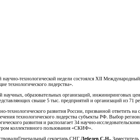
й научно-технологической недели состоялся XII Международный
щие технологического лидерства».
й научных, образовательных организаций, инжиниринговых цен
дставляющих свыше 5 тыс. предприятий и организаций из 71 рег
чно-технологического развития России, призванной ответить н
чения технологического лидерства субъекты РФ. Выбор региона
гического развития и располагает 34 научно-исследовательскими
нтром коллективного пользования «СКИФ».
тствовалиГенеральный секретарь СНГ
Лебедев С.Н.,
Заместитель