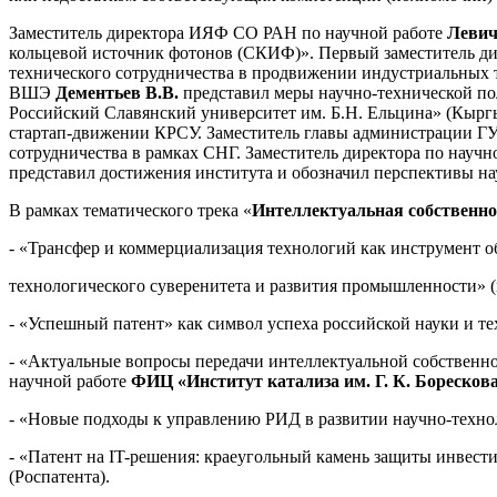
Заместитель директора ИЯФ СО РАН по научной работе
Левич
кольцевой источник фотонов (СКИФ)». Первый заместитель 
технического сотрудничества в продвижении индустриальных 
ВШЭ
Дементьев В.В.
представил меры научно-технической п
Российский Славянский университет им. Б.Н. Ельцина» (Кырг
стартап-движении КРСУ. Заместитель главы администрации Г
сотрудничества в рамках СНГ. Заместитель директора по науч
представил достижения института и обозначил перспективы на
В рамках тематического трека «
Интеллектуальная собственно
- «Трансфер и коммерциализация технологий как инструмент о
технологического суверенитета и развития промышленности» 
- «Успешный патент» как символ успеха российской науки и т
- «Актуальные вопросы передачи интеллектуальной собственнос
научной работе
ФИЦ «Институт катализа им. Г. К. Бореско
- «Новые подходы к управлению РИД в развитии научно-техно
- «Патент на IT-решения: краеугольный камень защиты инвес
(Роспатента).