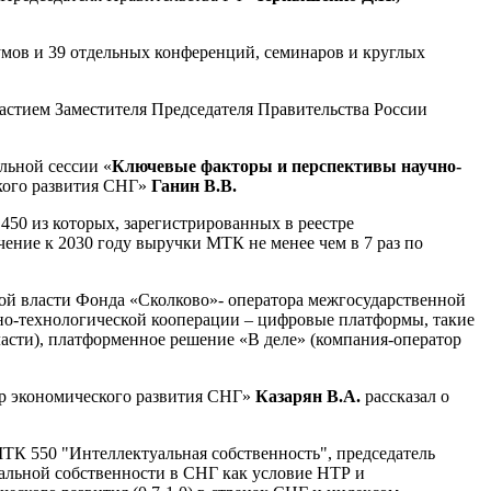
румов и 39 отдельных конференций, семинаров и круглых
астием Заместителя Председателя Правительства России
льной сессии «
Ключевые факторы и перспективы научно-
кого развития СНГ»
Ганин В.В.
50 из которых, зарегистрированных в реестре
ние к 2030 году выручки МТК не менее чем в 7 раз по
ой власти Фонда «Сколково»- оператора межгосударственной
но-технологической кооперации – цифровые платформы, такие
ласти), платформенное решение «В деле» (компания-оператор
р экономического развития СНГ»
Казарян
В.А.
рассказал о
ТК 550 "Интеллектуальная собственность", председатель
уальной собственности в СНГ как условие НТР и