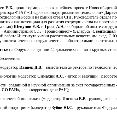
ев
Е.Б.
проинформировал о важнейшем проекте Новосибирской 
директора ФГАУ «Цифровые индустриальные технологии»
Дарас
технологий России на рынки стран СНГ. Руководитель отдела 
олитики как потенциал для развития сотрудничества на прост
ызстан)
Шекунов Е.В.
и
Гросс А.Н.
сообщили об опыте сотрудни
У «Администрация СЭЗ «Гродноинвест» (Беларусь)
Свентицкая
ной работе Института химии растительных веществ им. акад. С
учно-технического сотрудничества в области химии растительны
сть»
на Форуме выступили 44 докладчика на пяти круглых стола
беспечения
(модератор
Иванец Д.В. -
заместитель директора по технологиче
ехнологий(модератор
Симахин А.С.
- автор и ведущий "Изобрет
ти, созданной в научной организации за счёт государственных 
ва СО РАН»,
член-корреспондент РАН);
логической политики» (модератор
Изотова В.В
- руководитель 
тиций индустрии» (модератор
Зубов Ю.С. -
руководитель Федера