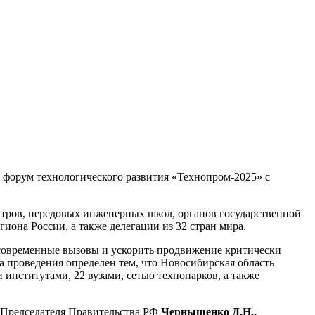
 форум технологического развития «Технопром-2025» с
тров, передовых инженерных школ, органов государственной
иона России, а также делегации из 32 стран мира.
а современные вызовы и ускорить продвижение критически
 проведения определен тем, что Новосибирская область
 институтами, 22 вузами, сетью технопарков, а также
 Председателя Правительства РФ
Чернышенко Д.Н.,