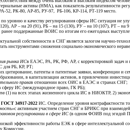
соответствия между очень высоким и высоким индексом человече
териальные активы (НМА), как показатель результативности рег
 РА-52, РК-80, АР-85, РУ-97, РБ-106, КР-114, РТ-119 место.
 по уровню и качеству регулирования сферы ИС ситуация не улу
(120), АР – на 20 (91), РБ – на 15 (130), РУ – на 10 (107), РТ – н
, ранее поддержанные ВОИС по итогам его ежегодных выступлен
ктуальной собственности в СНГ является залогом научно-техно
стать инструментами снижения социально-экономического нерав
тия рынка ИС
в ЕАЭС, РА, РК, РФ, АР, с корректировкой задач и
 для РБ, КР, РТ;
их цитирование, патенты и патентные заявки, конференции и с
разовании, в капитализации активов, в привлечении инвестиций
тельного права
в отношении всех ОИС в ЕАЭС и странах СНГ;
 сферу ИС (международное право, ГК РБ);
ств
(1) на всех этапах жизненного цикла ИС в НИОКТР, 2) эконом
е
ГОСТ 34917-2022
ИС. Определение уровня контрафактности то
нность»
с активным участием стран СНГ и БРИКС при взаимоде
равовом регулировании в сфере ИС
(в одном ФОИВ под эгидой П
 низкой эффективности работы ЕЭК в сфере интеллектуальной соб
 у Комиссии.