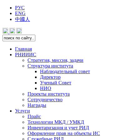
РУС
ENG
中國人
Главная
РНИИИС
Стратегия, миссия, задачи
Структура института
Наблюдательный совет
Директор
Ученый Совет
НИО
Проекты института
Сотрудничество
Награды
Услуги
Прайс
Технологии МКД / УМКД
Инвентаризация и учет РИД
Оформление прав на объекты ИС
Служебные РИД