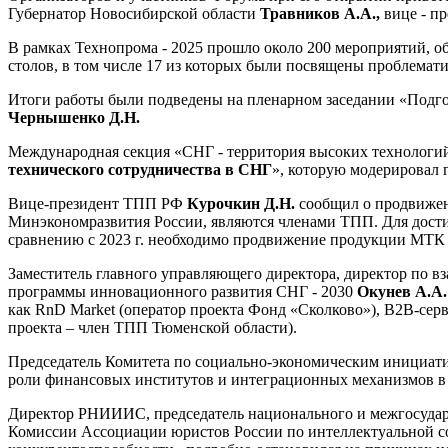
Губернатор Новосибирской области
Травников А.А.,
вице - п
В рамках Технопрома - 2025 прошло около 200 мероприятий, об
столов, в том числе 17 из которых были посвящены проблемати
Итоги работы были подведены на пленарном заседании «Подгот
Чернышенко Д.Н.
Международная секция «СНГ - территория высоких технологий 
технического сотрудничества в СНГ
», которую модерировал
Вице-президент ТПП РФ
Курочкин Д.Н.
сообщил о продвижен
Минэкономразвития России, являются членами ТПП. Для достиж
сравнению с 2023 г. необходимо продвижение продукции МТК к
Заместитель главного управляющего директора, директор по 
программы инновационного развития СНГ - 2030
Окунев
А.А
как RnD Market (оператор проекта Фонд «Сколково»), B2B-серв
проекта – член ТПП Тюменской области).
Председатель Комитета по социально-экономическим инициат
роли финансовых институтов и интеграционных механизмов в 
Директор РНИИИС, председатель национального и межгосударс
Комиссии Ассоциации юристов России по интеллектуальной 