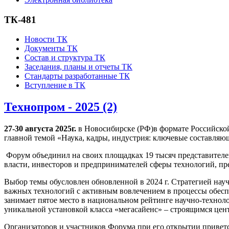
ТК-481
Новости ТК
Документы ТК
Состав и структура ТК
Заседания, планы и отчеты ТК
Стандарты разработанные ТК
Вступление в ТК
Технопром - 2025 (2)
27-30 августа 2025г.
в Новосибирске (РФ)в формате Российско
главной темой «Наука, кадры, индустрия: ключевые составляю
Форум объединил на своих площадках 19 тысяч представителе
власти, инвесторов и предпринимателей сферы технологий, пре
Выбор темы обусловлен обновленной в 2024 г. Стратегией нау
важных технологий с активным вовлечением в процессы обеспе
занимает пятое место в национальном рейтинге научно-техноло
уникальной установкой класса «мегасайенс» – строящимся це
Организаторов и участников Форума при его открытии приве