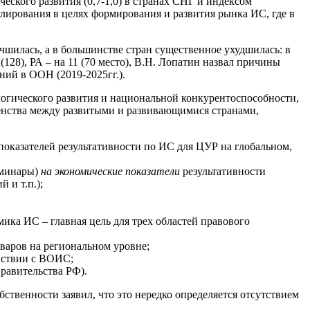
ского развития (0,7-1,0) в странах СНГ и индексом
улирования в целях формирования и развития рынка ИС, где в
чшилась, а в большинстве стран существенное ухудшилась: в
а 9 (128), РА – на 11 (70 место), В.Н. Лопатин назвал причины
ий в ООН (2019-2025гг.).
логического развития и национальной конкурентоспособности,
енства между развитыми и развивающимися странами,
 показателей результативности по ИС для ЦУР на глобальном,
еминары)
на экономические показатели
результативности
 и т.п.);
ика ИС – главная цель для трех областей правового
варов на региональном уровне;
йствии с ВОИС;
равительства РФ).
ственности заявил, что это нередко определяется отсутствием