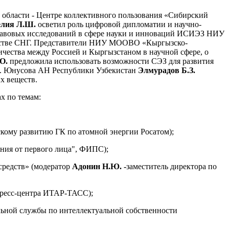
области - Центре коллективного пользования «Сибирский
елия
Л.Ш.
осветил роль цифровой дипломатии и научно-
правовых исследований в сфере науки и инноваций ИСИЭЗ НИУ
ранстве СНГ. Представители НИУ МООВО «Кыргызско-
чества между Россией и Кыргызстаном в научной сфере, о
О.
предложила использовать возможности СЭЗ для развития
.Ю. Юнусова АН Республики Узбекистан
Элмурадов Б.З.
х веществ.
х по темам:
скому развитию ГК по атомной энергии Росатом);
ения от первого лица", ФИПС);
средств» (модератор
Адонин Н.Ю. -
заместитель директора по
пресс-центра ИТАР-ТАСС);
льной службы по интеллектуальной собственности