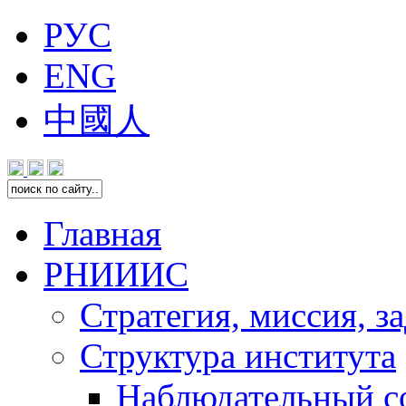
РУС
ENG
中國人
Главная
РНИИИС
Стратегия, миссия, з
Структура института
Наблюдательный с