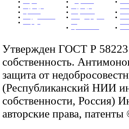
Услуги
Документы
Нов
Структура
Структура
РН
Проекты
Вступление
СМИ
Сотрудничество
Международные
Ком
Награды
ТК
РН
Правовая база
Фот
Утвержден ГОСТ Р 58223
собственность. Антимоно
защита от недобросовес
(Республиканский НИИ ин
собственности, Россия) И
авторские права, патент