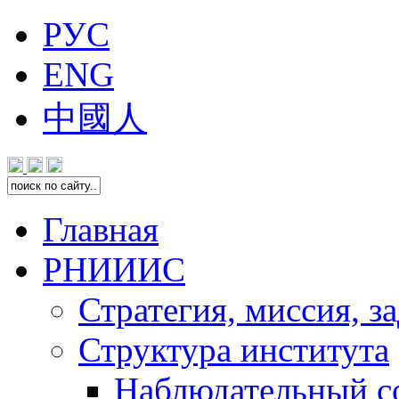
РУС
ENG
中國人
Главная
РНИИИС
Стратегия, миссия, з
Структура института
Наблюдательный с