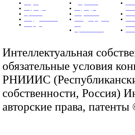
Услуги
Документы
Нов
Структура
Структура
РН
Проекты
Вступление
СМИ
Сотрудничество
Международные
Ком
Награды
ТК
РН
Правовая база
Фот
Интеллектуальная собстве
обязательные условия кон
РНИИИС (Республикански
собственности, Россия) И
авторские права, патент