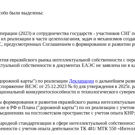
собо были выделены:
ерации (2023) и сотрудничества государств - участников СНГ 
о их реализации в части целеполагания, задач и механизмов соз
С, предусмотренных Соглашением о формировании и развитии ры
звития евразийского рынка интеллектуальной собственности с 
уальной собственности в документах ЕАЭС не заявлена ни в кач
"дорожной карты") по реализации
Декларации
о дальнейшем разв
споряжение ВЕЭС от 25.12.2023 № 6) для утверждения в 2025г. ра
ациональной конкурентоспособности и технологического суверен
мы формирования и развития евразийского рынка интеллектуаль
овне в РФ и Плана ("дорожной карты") по их реализации с учет
ъединениях на постсоветском пространстве с учетом опыта КНР
ародной стандартизации в сфере интеллектуальной собственнос
енности с учетом опыта деятельности ТК 481/ МТК 550 «Интелл