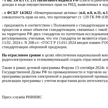
- в
пп. 3.6 п.1 ст. 251 Налогового кодекса РФ
(снять ограниче
доходы в виде имущественных прав на РИД, выявленных в хо
- в
ФСБУ 14/2022
«Нематериальные активы» (
п.6, п.8, п.11, п.
совокупность прав на них, что противоречит ст. 129 ГК РФ (О
- предложить в соответствии с Положением о стандартизации в
процессов и иных объектов стандартизации, связанных с такой
на территории РФ двух стандартов по патентным исследования
регулирования, учитывая, что эти стандарты не являются отра
13.02. 2024 г. N 208-ст: «ГОСТ Р 15.011-2024 введен взамен 
стандартизации оборонной продукции.
На отраслевом уровне
в целях обеспечения национальной кон
радиоэлектроники и телекоммуникаций создать отраслевой це
Также в рамах деловой программы Форума 13 сентября 2024г.
Государственной Думы РФ по промышленности и торговли на 
программы развития электронной и радиоэлектронной промышл
реализации программы с учетом возрастания роли интеллекту
Пресс-служба РНИИИС