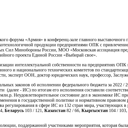
кого форума «Армия» в конференц-зале главного выставочног
окотехнологичной продукции предприятиями ОПК с привлечение
ных Сил Минобороны России, МОО «Московская ассоциация пре
тийного проекта Единой России «Выбирай свое».
изации интеллектуальной собственности на предприятиях ОПК
ного и национального технических комитетов по стандартизац
ти, эксперт ООН, доктор юридических наук, профессор, Заслуж
альных законов об исполнении федерального бюджета за 2022 / 2
 (далее - ИС) по итогам его исполнения составили соответствен
 млн.р. Неудовлетворительное состояние дел в экономике ИС пр
изменения в государственной политике и нормативном правовом 
ва регулирования в сфере ИС из 132 стран мира, участвующих в
64,
Беларусь
103 / 121,
Казахстан
82 / 66,
Кыргызстан
104 / 103
олюции, поддержанной участниками мероприятия, которая была