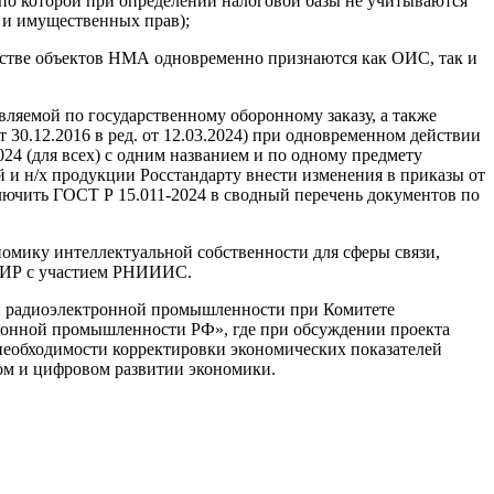
, по которой при определении налоговой базы не учитываются
 и имущественных прав);
честве объектов НМА одновременно признаются как ОИС, так и
вляемой по государственному оборонному заказу, а также
30.12.2016 в ред. от 12.03.2024) при одновременном действии
24 (для всех) с одним названием и по одному предмету
й и н/х продукции Росстандарту внести изменения в приказы от
ключить ГОСТ Р 15.011-2024 в сводный перечень документов по
номику интеллектуальной собственности для сферы связи,
НИИР с участием РНИИИС.
й и радиоэлектронной промышленности при Комитете
ронной промышленности РФ», где при обсуждении проекта
еобходимости корректировки экономических показателей
ом и цифровом развитии экономики.