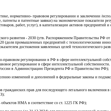
ике, нормативно- правовом регулировании и заключении /исполн
 патенты и патентные заявки) на экономические показатели ре
оваров, работ, услуг), в капитализации активов предприятий и
ого развития - 2030 (утв. Распоряжением Правительства РФ от 20
2020 (доля промышленных предприятий с технологическими инно
азателем достижения заявленных целей технологического разви
о-правовом регулировании в РФ в сфере интеллектуальной соб
авовое регулирование в сфере интеллектуальной собственности
России в Администрацию Президента РФ и Правительство РФ);
есению изменений и дополнений в федеральные законы и подза
в гражданских прав для последующего легального включения в 
З);
 объектов НМА в соответствие со ст. 1225 ГК РФ);