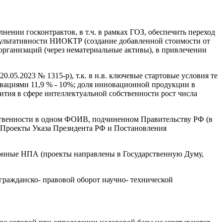
ении госконтрактов, в т.ч. в рамках ГОЗ, обеспечить переход
зультативности НИОКТР (создание добавленной стоимости от
 организаций (через нематериальные активы), в привлечении
.05.2023 № 1315-р), т.к. в н.в. ключевые стартовые условия те
вациями 11,9 % - 10%; доля инновационной продукции в
тия в сфере интеллектуальной собственности рост числа
ственности в одном ФОИВ, подчиненном Правительству РФ (в
. Проекты Указа Президента РФ и Постановления
конные НПА (проекты направлены в Государственную Думу,
гражданско- правовой оборот научно- технической