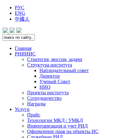
РУС
ENG
中國人
Главная
РНИИИС
Стратегия, миссия, задачи
Структура института
Наблюдательный совет
Директор
Ученый Совет
НИО
Проекты института
Сотрудничество
Награды
Услуги
Прайс
Технологии МКД / УМКД
Инвентаризация и учет РИД
Оформление прав на объекты ИС
Служебные РИД