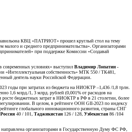
о павильона КВЦ «ПАТРИОТ» прошел круглый стол на тему
м малого и среднего предпринимательства». Организаторами
дпринимателей» при поддержке Комиссии «Создавай
 в современных условиях» выступил
Владимир Лопатин
-
ии «Интеллектуальная собственность» МТК 550 / ТК481,
енный деятель науки Российской Федерации.
023 годы при затратах из бюджета на НИОКТР –1,436 /1,8 трлн.
но 1,6 млрд./1, 3 млрд. рублей (0,001% от расходов на
и росте бюджетных затрат в НИОКТР в РФ в 21 столетии, более
регулировании. В целом, в рейтинге ООН GII-2023 по индексу
 рейтинге глобального инновационного развития, страны СНГ
,
Россия
40 / 101,
Таджикистан
126 / 128,
Узбекистан
86 /104
 направлена организаторами в Государственную Думу ФС РФ,