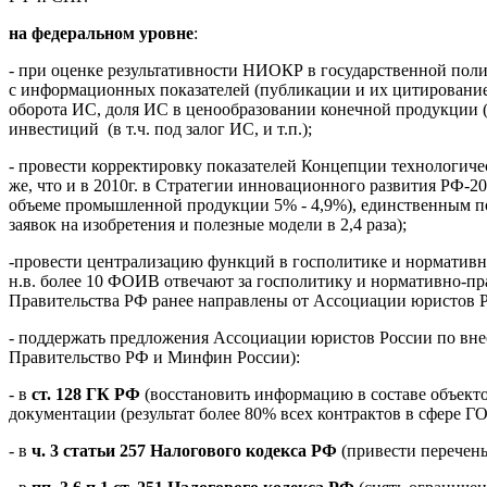
на федеральном уровне
:
- при оценке результативности НИОКР в государственной полит
с информационных показателей (публикации и их цитирование,
оборота ИС, доля ИС в ценообразовании конечной продукции (т
инвестиций (в т.ч. под залог ИС, и т.п.);
- провести корректировку показателей Концепции технологическ
же, что и в 2010г. в Стратегии инновационного развития РФ-
объеме промышленной продукции 5% - 4,9%), единственным пок
заявок на изобретения и полезные модели в 2,4 раза);
-провести централизацию функций в госполитике и нормативн
н.в. более 10 ФОИВ отвечают за госполитику и нормативно-пр
Правительства РФ ранее направлены от Ассоциации юристов 
- поддержать предложения Ассоциации юристов России по вн
Правительство РФ и Минфин России):
- в
ст. 128 ГК РФ
(восстановить информацию в составе объекто
документации (результат более 80% всех контрактов в сфере ГО
- в
ч. 3 статьи 257 Налогового кодекса РФ
(привести перечень