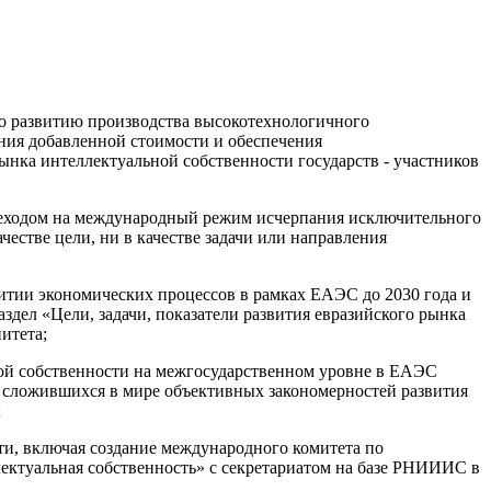
по развитию производства высокотехнологичного
дания добавленной стоимости и обеспечения
нка интеллектуальной собственности государств - участников
переходом на международный режим исчерпания исключительного
естве цели, ни в качестве задачи или направления
итии экономических процессов в рамках ЕАЭС до 2030 года и
здел «Цели, задачи, показатели развития евразийского рынка
итета;
ной собственности на межгосударственном уровне в ЕАЭС
ом сложившихся в мире объективных закономерностей развития
;
ти, включая создание международного комитета по
ектуальная собственность» с секретариатом на базе РНИИИС в