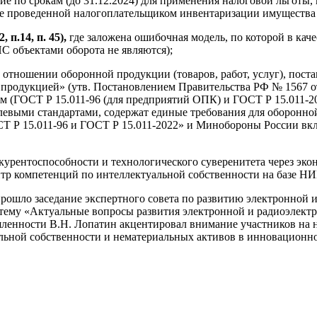
ние по срокам (до 31.12.2024) для применения налоговой льготы
де проведенной налогоплательщиком инвентаризации имущества
12, п.14, п. 45),
где заложена ошибочная модель, по которой в ка
ИС объектами оборота не являются);
 отношении оборонной продукции (товаров, работ, услуг), поста
 продукцией» (утв. Постановлением Правительства РФ № 1567 от 
м (ГОСТ Р 15.011-96 (для предприятий ОПК) и ГОСТ Р 15.011-20
слевыми стандартами, содержат единые требования для оборонно
ГОСТ Р 15.011-96 и ГОСТ Р 15.011-2022» и Минобороны России в
курентоспособности и технологического суверенитета через эко
нтр компетенций по интеллектуальной собственности на базе 
 прошло заседание экспертного совета по развитию электронно
тему «Актуальные вопросы развития электронной и радиоэлект
енности В.Н. Лопатин акцентировал внимание участников на н
альной собственности и нематериальных активов в инновационн