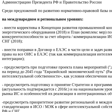
Администрацию Президента РФ и Правительство России
Среди предложений по развитию нормативно-правовой базы о
на международном и региональном уровнях:
- внести коррективы в Концепции развития промышленной кооп
энергетического оборудования (2018) и План (комплекс мер) п
конкурентоспособности за счет оборота / коммерциализации И
СНГ (2018);
- внести поправки в Договор о ЕАЭС в части цели и задач ра
права на все ОИС в ЕАЭС (так как коммерциализация интеллект
интеграции);
- предусмотреть при подготовке проекта плана мероприятий (
на период до 2045 года "Евразийский экономический путь" (Ра
интеллектуальной собственности», как условия обеспечения н
- предусмотреть подготовку и принятие Стратегии и програм
(актуальность подтверждается с 2016г.) и на национальном ур
рынка ИС и особенностей их реализации в интеграционных об
-предусмотреть приоритетное развитие региональной и междун
стандартизации в ИСО / МЭК в сфере интеллектуальной собств
РФ и СНГ.