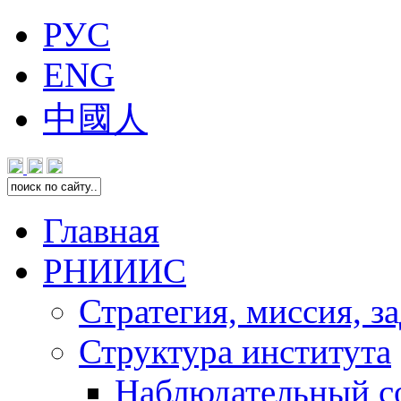
РУС
ENG
中國人
Главная
РНИИИС
Стратегия, миссия, з
Структура института
Наблюдательный с