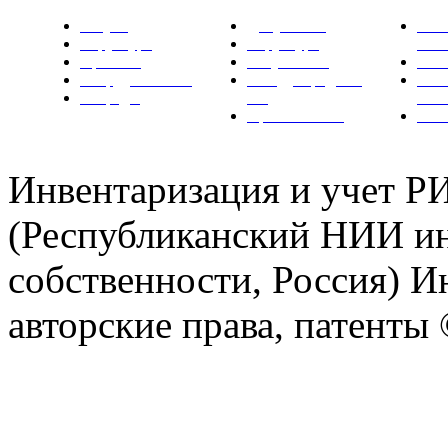
Услуги
Документы
Нов
Структура
Структура
РН
Проекты
Вступление
СМИ
Сотрудничество
Международные
Ком
Награды
ТК
РН
Правовая база
Фот
Инвентаризация и учет 
(Республиканский НИИ ин
собственности, Россия) И
авторские права, патент