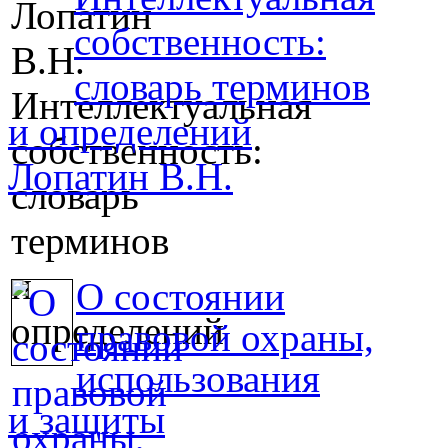
собственность:
словарь терминов
и определений
Лопатин В.Н.
О состоянии
правовой охраны,
использования
и защиты