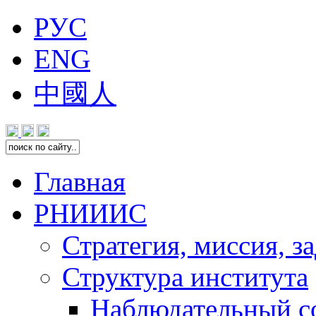
РУС
ENG
中國人
Главная
РНИИИС
Стратегия, миссия, з
Структура института
Наблюдательный с