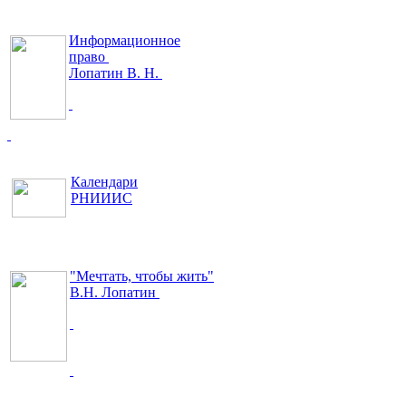
Информационное
право
Лопатин В. Н.
Календари
РНИИИС
"Мечтать, чтобы жить"
В.Н. Лопатин