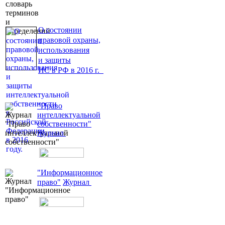
О состоянии
правовой охраны,
использования
и защиты
ИС в РФ в 2016 г.
"Право
интеллектуальной
собственности"
Журнал
"Информационное
право"
Журнал