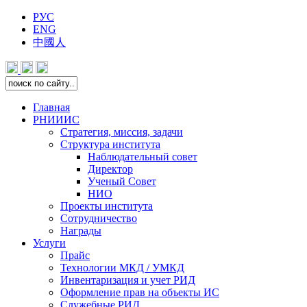
РУС
ENG
中國人
Главная
РНИИИС
Стратегия, миссия, задачи
Структура института
Наблюдательный совет
Директор
Ученый Совет
НИО
Проекты института
Сотрудничество
Награды
Услуги
Прайс
Технологии МКД / УМКД
Инвентаризация и учет РИД
Оформление прав на объекты ИС
Служебные РИД