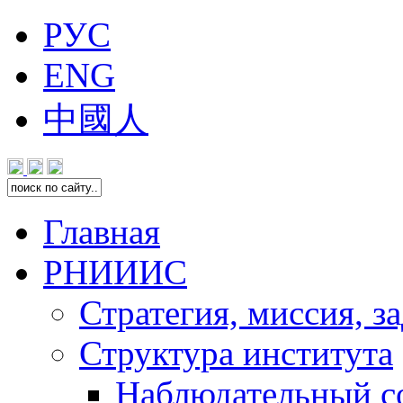
РУС
ENG
中國人
Главная
РНИИИС
Стратегия, миссия, з
Структура института
Наблюдательный с