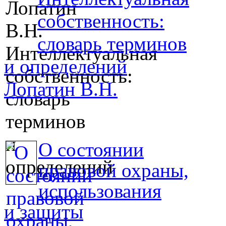
собственность:
словарь терминов
и определений
Лопатин В.Н.
О состоянии
правовой охраны,
использования
и защиты