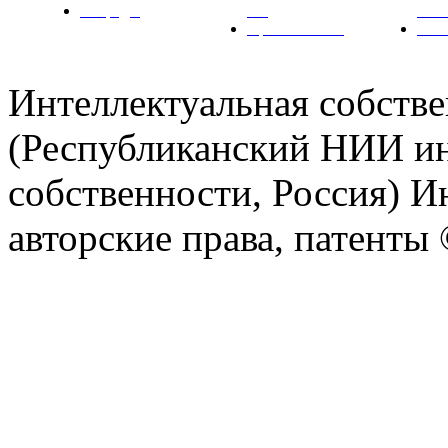
Награды
ТК
РН
Правовая база
Фот
Интеллектуальная собст
(Республиканский НИИ ин
собственности, Россия) И
авторские права, патент