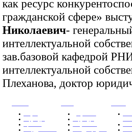
как ресурс конкурентосп
гражданской сфере» выс
Николаевич
- генеральны
интеллектуальной собс
зав.базовой кафедрой Р
интеллектуальной собств
Плеханова, доктор юридич
РНИИИС
ТК-481
Новости
Услуги
Документы
Нов
Структура
Структура
РН
Проекты
Вступление
СМИ
Сотрудничество
Международные
Ком