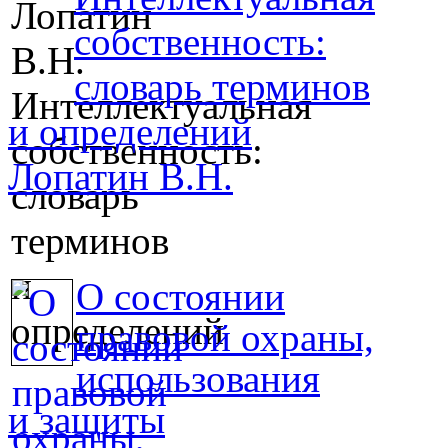
собственность:
словарь терминов
и определений
Лопатин В.Н.
О состоянии
правовой охраны,
использования
и защиты