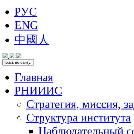
РУС
ENG
中國人
Главная
РНИИИС
Стратегия, миссия, з
Структура института
Наблюдательный с