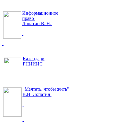
Информационное
право
Лопатин В. Н.
Календари
РНИИИС
"Мечтать, чтобы жить"
В.Н. Лопатин