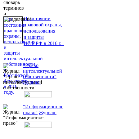
О состоянии
правовой охраны,
использования
и защиты
ИС в РФ в 2016 г.
"Право
интеллектуальной
собственности"
Журнал
"Информационное
право"
Журнал