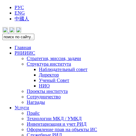
РУС
ENG
中國人
Главная
РНИИИС
Стратегия, миссия, задачи
Структура института
Наблюдательный совет
Директор
Ученый Совет
НИО
Проекты института
Сотрудничество
Награды
Услуги
Прайс
Технологии МКД / УМКД
Инвентаризация и учет РИД
Оформление прав на объекты ИС
Служебные РИД