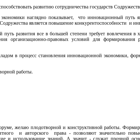
пособствовать развитию сотрудничества государств Содружеств
ономики наглядно показывает, что инновационный путь явл
н Содружества является повышение конкурентоспособности и ин
ть развития все в большей степени требует вовлечения в хо
дания организационно-правовых условий для формирования 
адом в процесс становления инновационной экономики, фор
ворной работы.
ме, желаю плодотворной и конструктивной работы. Формиров
ентного и авторского права - позволяют значительно пов
ие и использование знаний. А значит - служат прочной осн