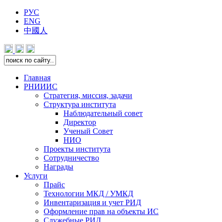
РУС
ENG
中國人
Главная
РНИИИС
Стратегия, миссия, задачи
Структура института
Наблюдательный совет
Директор
Ученый Совет
НИО
Проекты института
Сотрудничество
Награды
Услуги
Прайс
Технологии МКД / УМКД
Инвентаризация и учет РИД
Оформление прав на объекты ИС
Служебные РИД