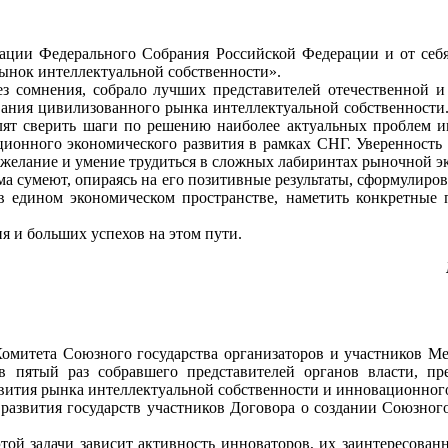
и Федерального Собрания Российской Федерации и от себя 
ынок интеллектуальной собственности».
сомнения, собрало лучших представителей отечественной и 
ания цивилизованного рынка интеллектуальной собственности.
лят сверить шаги по решению наиболее актуальных проблем 
ионного экономического развития в рамках СНГ. Уверенность 
 желание и умение трудиться в сложных лабиринтах рыночной э
 сумеют, опираясь на его позитивные результаты, сформулиро
в едином экономическом пространстве, наметить конкретные
и больших успехов на этом пути.
итета Союзного государства организаторов и участников Ме
 в пятый раз собравшего представителей органов власти, п
вития рынка интеллектуальной собственности и инновационного 
вития государств­ участников Договора о создании Союзного 
 задачи зависит активность инноваторов, их заинтересованнос