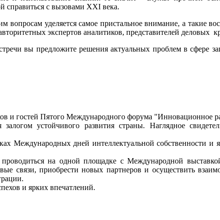
й справиться с вызовами XXI века.
 вопросам уделяется самое пристальное внимание, а такие во
вторитетных экспертов аналитиков, представителей деловых кр
речи вы предложите решения актуальных проблем в сфере за
 и гостей Пятого Международного форума "Инновационное раз
огом устойчивого развития страны. Наглядное свидетель
х Международных дней интеллектуальной собственности и явл
диться на одной площадке с Международной выставкой-са
вые связи, приобрести новых партнеров и осуществить взаим
грации.
ехов и ярких впечатлений.