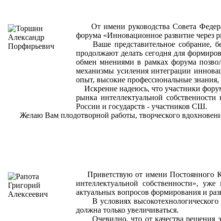
От имени руководства Совета Федераци
форума «Инновационное развитие через р
Ваше представительное собрание, без 
продолжают делать сегодня для формиров
обмен мнениями в рамках форума позво
механизмы усиления интеграции инновац
опыт, высокие профессиональные знания,
Искренне надеюсь, что участники форума
рынка интеллектуальной собственности 
России и государств - участников СШ.
Желаю Вам плодотворной работы, творческого вдохновения 
Приветствую от имени Постоянного Ком
интеллектуальной собственности», уже
актуальных вопросов формирования и раз
В условиях высокотехнологического раз
должна только увеличиваться.
Очевидно, что от качества решения этой