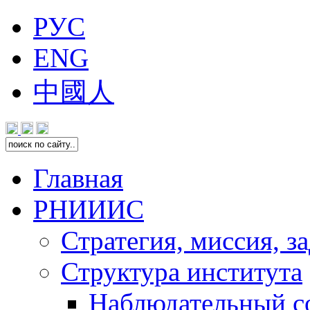
РУС
ENG
中國人
Главная
РНИИИС
Стратегия, миссия, з
Структура института
Наблюдательный с