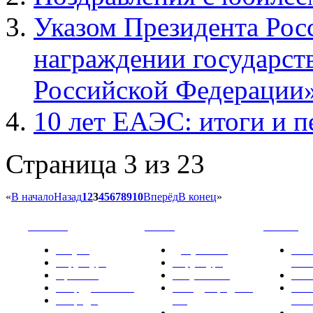
Указом Президента Рос
награждении государст
Российской Федерации»
10 лет ЕАЭС: итоги и 
Страница 3 из 23
«
В начало
Назад
1
2
3
4
5
6
7
8
9
10
Вперёд
В конец
»
РНИИИС
ТК-481
Новости
Услуги
Документы
Нов
Структура
Структура
РН
Проекты
Вступление
СМИ
Сотрудничество
Международные
Ком
Награды
ТК
РН
Правовая база
Фот