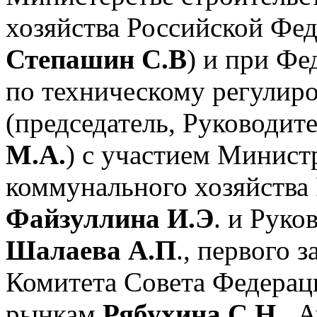
хозяйства Российской Фед
Степашин С.В
) и при Фе
по техническому регулир
(председатель, Руководит
М.А.
) с участием Минист
коммунального хозяйства
Файзуллина И.Э
. и Руко
Шалаева А.П
., первого 
Комитета Совета Федерац
рынкам
Рябухина С.Н.,
А