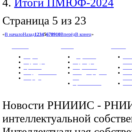
Итоги ПМЮФ-2024
Страница 5 из 23
«
В начало
Назад
1
2
3
4
5
6
7
8
9
10
Вперёд
В конец
»
РНИИИС
ТК-481
Новости
Услуги
Документы
Нов
Структура
Структура
РН
Проекты
Вступление
СМИ
Сотрудничество
Международные
Ком
Награды
ТК
РН
Правовая база
Фот
Новости РНИИИС - РНИИ
интеллектуальной собстве
Интеллектуальная собстве