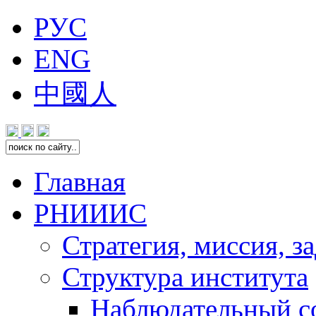
РУС
ENG
中國人
Главная
РНИИИС
Стратегия, миссия, з
Структура института
Наблюдательный с