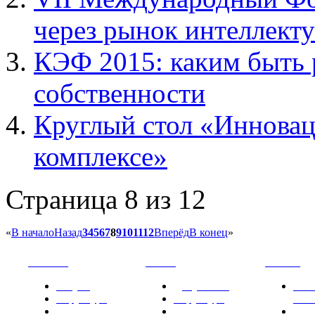
через рынок интеллект
КЭФ 2015: каким быть 
собственности
Круглый стол «Иннова
комплексе»
Страница 8 из 12
«
В начало
Назад
3
4
5
6
7
8
9
10
11
12
Вперёд
В конец
»
РНИИИС
ТК-481
Новости
Услуги
Документы
Нов
Структура
Структура
РН
Проекты
Вступление
СМИ