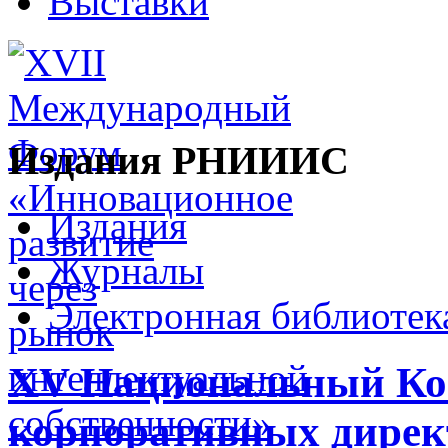
Выставки
Издания РНИИИС
Издания
Журналы
Электронная библиотек
XV Национальный Ко
корпоративных дирек