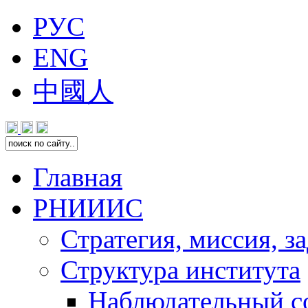
РУС
ENG
中國人
Главная
РНИИИС
Стратегия, миссия, з
Структура института
Наблюдательный с